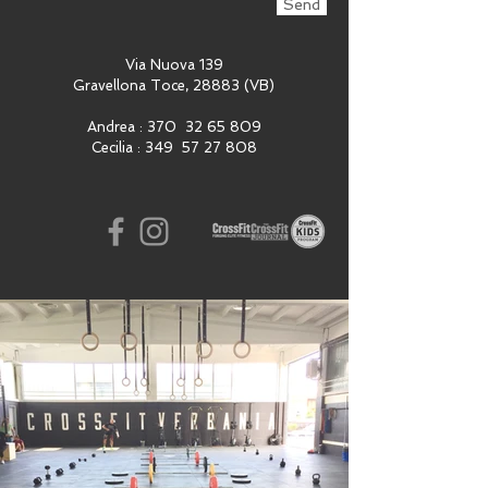
Send
Via Nuova 139
Gravellona Toce, 28883 (VB)
Andrea : 370
32 65 809
Cecilia : 349
57 27 808