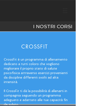
I NOSTRI CORSI
CROSSFIT
CrossFit è un programma di allenamento
dedicato a tutti coloro che vogliono
migliorare il proprio stato di salute
psicofisica attraverso esercizi provenienti
da discipline differenti svolti ad alta
intensità.
Il CrossFit ti dà la possibilità di allenarti in
compagnia seguendo un programma
adeguato e adattato alle tue capacità fin
da subito.