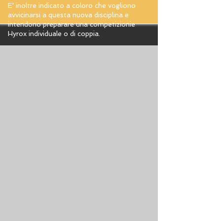
E' inoltre indicato a coloro che vogliono
avvicinarsi a questa nuova disciplina e
intendono preparare una competizionie
Hyrox individuale o di coppia.